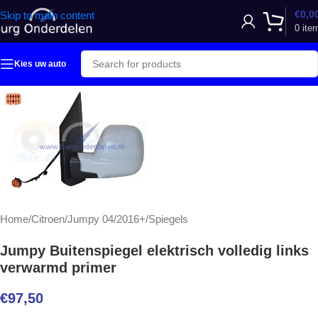
€
0,0
Skip to main content
0
ite
Kies uw auto
Home
/
Citroen
/
Jumpy 04/2016+
/
Spiegels
Jumpy Buitenspiegel elektrisch volledig links
verwarmd primer
€
97,50