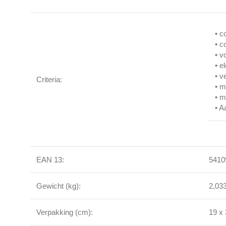
• c
• c
• v
• e
• 
Criteria:
• m
• m
• A
EAN 13:
5410
Gewicht (kg):
2,03
Verpakking (cm):
19 x 