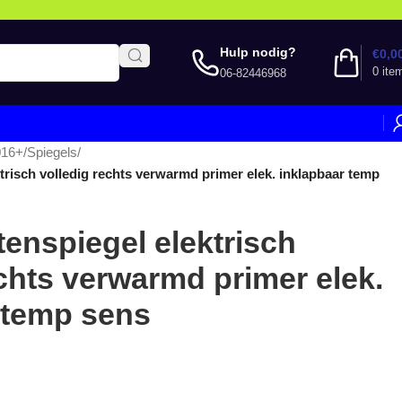
Hulp nodig?
€
0,0
0
ite
06-82446968
016+
/
Spiegels
/
trisch volledig rechts verwarmd primer elek. inklapbaar temp
enspiegel elektrisch
echts verwarmd primer elek.
 temp sens