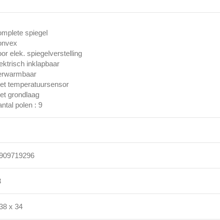
omplete spiegel
onvex
oor elek. spiegelverstelling
lektrisch inklapbaar
verwarmbaar
et temperatuursensor
et grondlaag
antal polen : 9
909719296
3
38 x 34