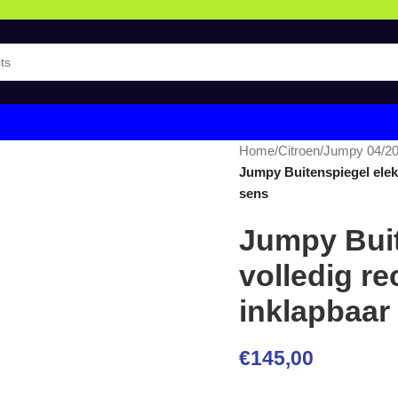
Home
/
Citroen
/
Jumpy 04/2
Jumpy Buitenspiegel elek
sens
Jumpy Buit
volledig r
inklapbaar
€
145,00