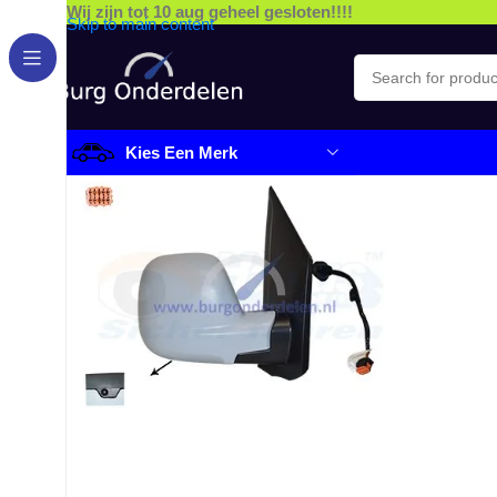
Wij zijn tot 10 aug geheel gesloten!!!!
Skip to main content
Kies Een Merk