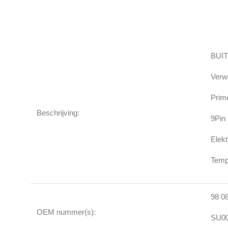
BUI
Verw
Pri
Beschrijving:
9Pin
Elekt
Temp
98 0
OEM nummer(s):
SU00