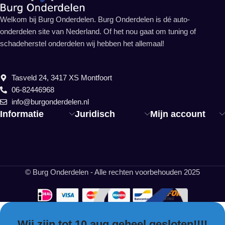
Welkom bij Burg Onderdelen. Burg Onderdelen is dé auto-
onderdelen site van Nederland. Of het nou gaat om tuning of
schadeherstel onderdelen wij hebben het allemaal!
Tasveld 24, 3417 XS Montfoort
06-82446968
info@burgonderdelen.nl
Informatie
Juridisch
Mijn account
© Burg Onderdelen - Alle rechten voorbehouden 2025
Wij zijn tot 10 aug geheel gesloten!!!!