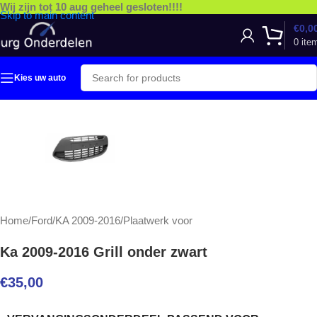
Wij zijn tot 10 aug geheel gesloten!!!!
Skip to main content
€
0,0
0
ite
Kies uw auto
Home
/
Ford
/
KA 2009-2016
/
Plaatwerk voor
Ka 2009-2016 Grill onder zwart
€
35,00