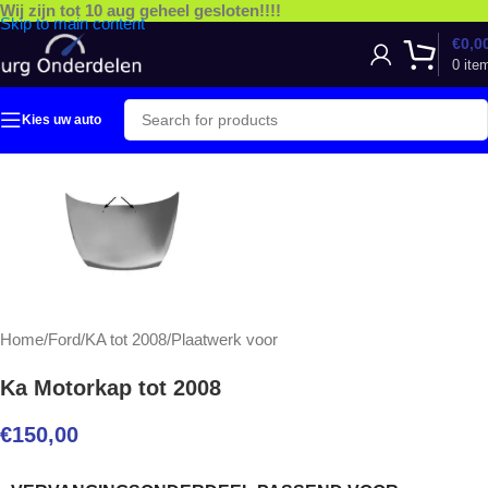
Wij zijn tot 10 aug geheel gesloten!!!!
Skip to main content
€
0,0
0
ite
Kies uw auto
Home
/
Ford
/
KA tot 2008
/
Plaatwerk voor
Ka Motorkap tot 2008
€
150,00