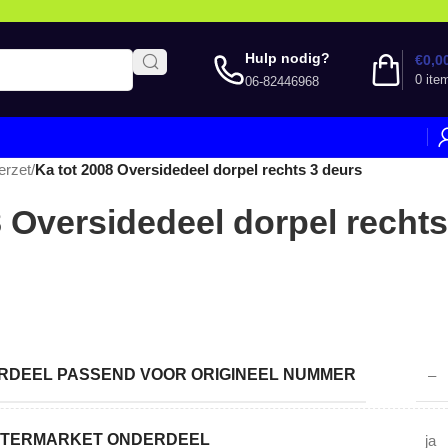
Hulp nodig?
€
0,0
0
ite
06-82446968
erzet
/
Ka tot 2008 Oversidedeel dorpel rechts 3 deurs
8 Oversidedeel dorpel rechts
DEEL PASSEND VOOR ORIGINEEL NUMMER
–
AFTERMARKET ONDERDEEL
ja