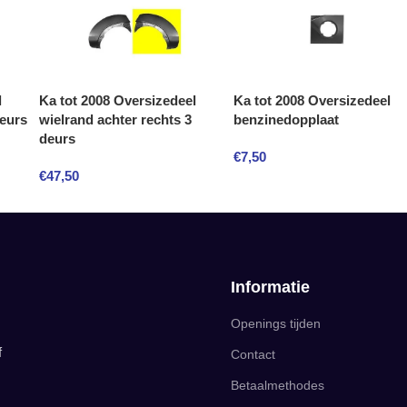
l
Ka tot 2008 Oversizedeel
Ka tot 2008 Oversizedeel
deurs
wielrand achter rechts 3
benzinedopplaat
deurs
€
7,50
€
47,50
Informatie
Openings tijden
f
Contact
Betaalmethodes