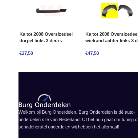
Ka tot 2008 Oversizedeel
Ka tot 2008 Oversizedee
dorpel links 3 deurs
wielrand achter links 3 
€
27,50
€
47,50
Welkom bij Burg Onderdelen. Burg Onderdelen is dé auto-
onderdelen site van Nederland. Of het nou gaat om tuning o
schadeherstel onderdelen wij hebben het allemaal!