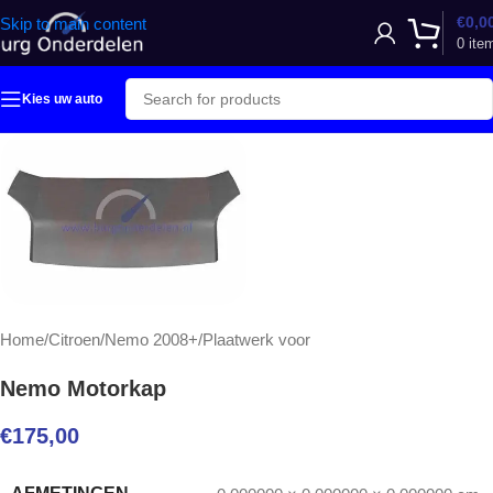
€
0,0
Skip to main content
0
ite
Kies uw auto
Home
/
Citroen
/
Nemo 2008+
/
Plaatwerk voor
Nemo Motorkap
€
175,00