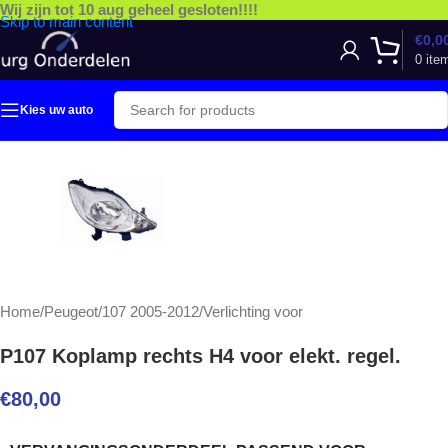
Wij zijn tot 10 aug geheel gesloten!!!!
Skip to main content
€
0,0
0
ite
Kies uw auto
Home
/
Peugeot
/
107 2005-2012
/
Verlichting voor
P107 Koplamp rechts H4 voor elekt. regel.
€
80,00