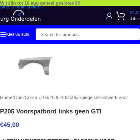
Wij zijn tot 10 aug geheel gesloten!!!!
Skip to main content
€
0,0
0
ite
Kies uw auto
Home
/
Opel
/
Corsa C 09/2000-10/2006
/
Spiegels
/
Plaatwerk voor
P205 Voorspatbord links geen GTI
€
45,00