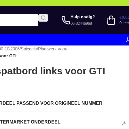
Hulp nodig?
€
0,0
0
ite
06-82446968
00-10/2006
/
Spiegels
/
Plaatwerk voor
/
voor GTI
patbord links voor GTI
DEEL PASSEND VOOR ORIGINEEL NUMMER
–
AFTERMARKET ONDERDEEL
ja