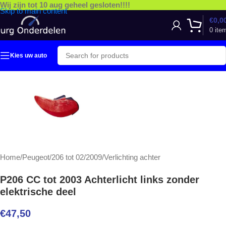
Wij zijn tot 10 aug geheel gesloten!!!!
Skip to main content
€
0,0
0
ite
Kies uw auto
Home
/
Peugeot
/
206 tot 02/2009
/
Verlichting achter
P206 CC tot 2003 Achterlicht links zonder
elektrische deel
€
47,50