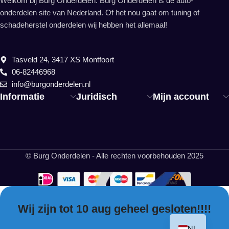
Welkom bij Burg Onderdelen. Burg Onderdelen is dé auto-
onderdelen site van Nederland. Of het nou gaat om tuning of
schadeherstel onderdelen wij hebben het allemaal!
Tasveld 24, 3417 XS Montfoort
06-82446968
info@burgonderdelen.nl
Informatie
Juridisch
Mijn account
© Burg Onderdelen - Alle rechten voorbehouden 2025
Wij zijn tot 10 aug geheel gesloten!!!!
EN
NL