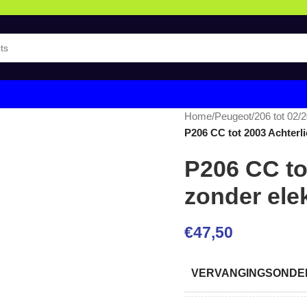
Home
/
Peugeot
/
206 tot 02/
P206 CC tot 2003 Achterli
P206 CC to
zonder ele
€
47,50
VERVANGINGSONDER