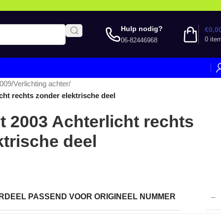
Hulp nodig?
€
0,0
0
ite
06-82446968
2009
/
Verlichting achter
/
cht rechts zonder elektrische deel
t 2003 Achterlicht rechts
ktrische deel
DEEL PASSEND VOOR ORIGINEEL NUMMER
–