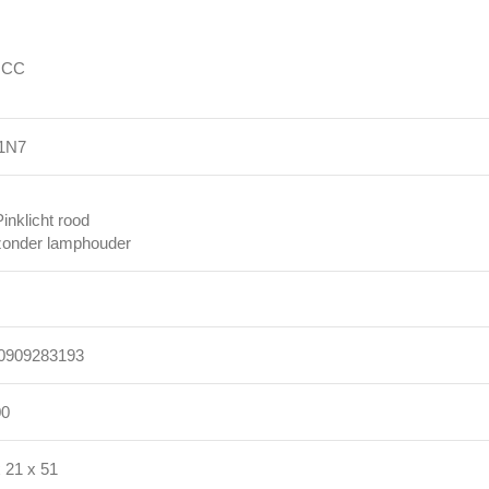
 CC
1N7
Pinklicht rood
zonder lamphouder
0909283193
00
 21 x 51