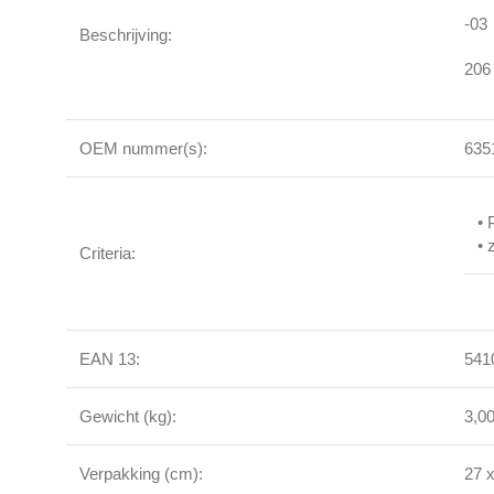
-03
Beschrijving:
206
OEM nummer(s):
635
• 
• 
Criteria:
EAN 13:
541
Gewicht (kg):
3,0
Verpakking (cm):
27 x