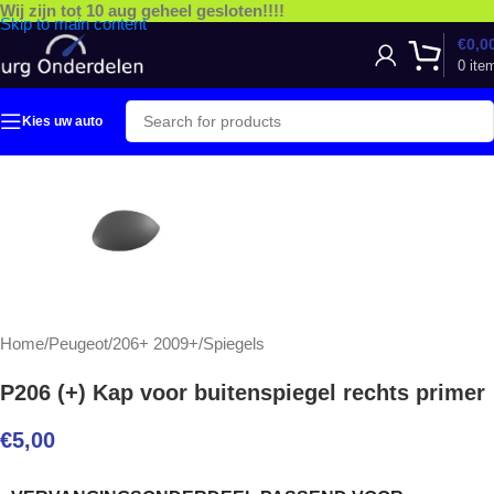
Wij zijn tot 10 aug geheel gesloten!!!!
Skip to main content
€
0,0
0
ite
Kies uw auto
Home
/
Peugeot
/
206+ 2009+
/
Spiegels
P206 (+) Kap voor buitenspiegel rechts primer
€
5,00