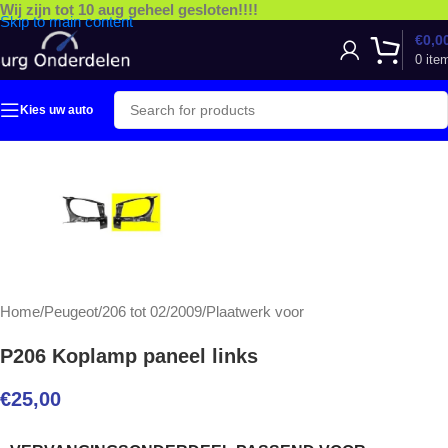
Wij zijn tot 10 aug geheel gesloten!!!!
Skip to main content
€
0,0
0
ite
Kies uw auto
Home
/
Peugeot
/
206 tot 02/2009
/
Plaatwerk voor
P206 Koplamp paneel links
€
25,00