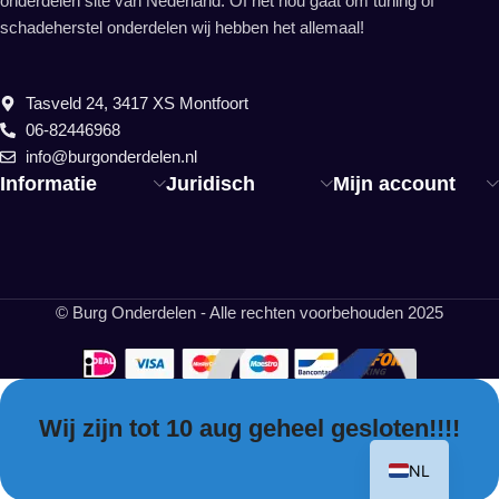
onderdelen site van Nederland. Of het nou gaat om tuning of
schadeherstel onderdelen wij hebben het allemaal!
Tasveld 24, 3417 XS Montfoort
06-82446968
info@burgonderdelen.nl
Informatie
Juridisch
Mijn account
© Burg Onderdelen - Alle rechten voorbehouden 2025
Wij zijn tot 10 aug geheel gesloten!!!!
EN
NL