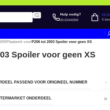
Hulp nodig?
€
0,0
0
ite
06-82446968
2009
/
Plaatwerk voor
/
P206 tot 2003 Spoiler voor geen XS
003 Spoiler voor geen XS
DEEL PASSEND VOOR ORIGINEEL NUMMER
–
AFTERMARKET ONDERDEEL
ja