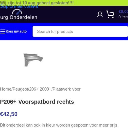
Wij zijn tot 10 aug geheel gesloten!!!!
Skip to main content
€
0,0
0
ite
Kies uw auto
Home
/
Peugeot
/
206+ 2009+
/
Plaatwerk voor
P206+ Voorspatbord rechts
€
42,50
Dit onderdeel kan ook in kleur worden gespoten voor meer prijs.