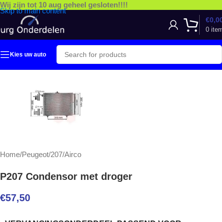
Wij zijn tot 10 aug geheel gesloten!!!!
Skip to main content
€
0,0
0
ite
Kies uw auto
Home
/
Peugeot
/
207
/
Airco
P207 Condensor met droger
€
57,50