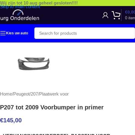
Wij zijn tot 10 aug geheel gesloten!!!!
Skip to main content
€
0,0
0
ite
Kies uw auto
Home
/
Peugeot
/
207
/
Plaatwerk voor
P207 tot 2009 Voorbumper in primer
€
145,00