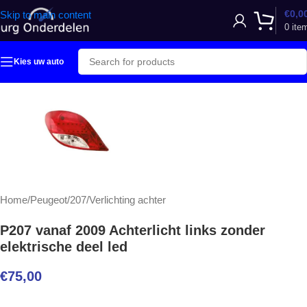
€
0,0
Skip to main content
0
ite
Kies uw auto
Home
/
Peugeot
/
207
/
Verlichting achter
P207 vanaf 2009 Achterlicht links zonder
elektrische deel led
€
75,00