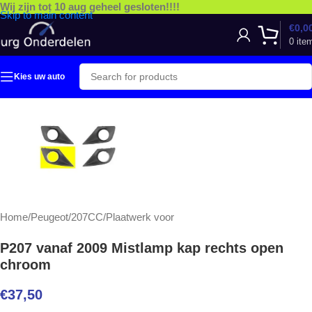
Wij zijn tot 10 aug geheel gesloten!!!!
Skip to main content
€
0,0
0
ite
Kies uw auto
Home
/
Peugeot
/
207CC
/
Plaatwerk voor
P207 vanaf 2009 Mistlamp kap rechts open
chroom
€
37,50