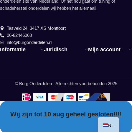
onderdelen site van Nederland. Of het nou gaat om tuning of
schadeherstel onderdelen wij hebben het allemaal!
Tasveld 24, 3417 XS Montfoort
06-82446968
info@burgonderdelen.nl
Informatie
Juridisch
Mijn account
© Burg Onderdelen - Alle rechten voorbehouden 2025
Wij zijn tot 10 aug geheel gesloten!!!!
EN
NL