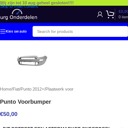
Wij zijn tot 10 aug geheel gesloten!!!!
Skip to main content
€
0,0
0
ite
Kies uw auto
Home
/
Fiat
/
Punto 2012+
/
Plaatwerk voor
Punto Voorbumper
€
50,00