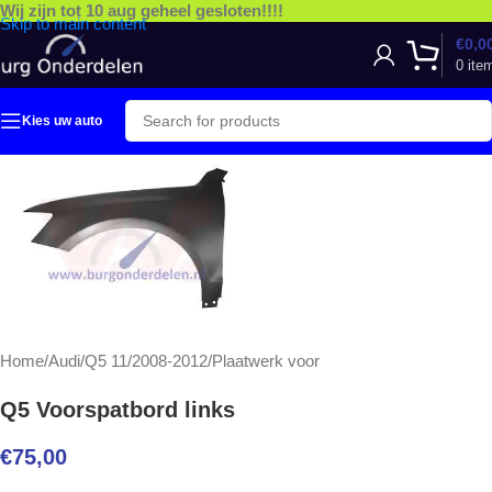
Wij zijn tot 10 aug geheel gesloten!!!!
Skip to main content
€
0,0
0
ite
Kies uw auto
Home
/
Audi
/
Q5 11/2008-2012
/
Plaatwerk voor
Q5 Voorspatbord links
€
75,00