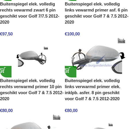
Buitenspiegel elek. volledig
Buitenspiegel elek. volledig
rechts vewarmd zwart 6 pin
links vewarmd primer asf. 6 pin
geschikt voor Golf 7/7.5 2012-
geschikt voor Golf 7 & 7.5 2012-
2020
2020
€
97,50
€
100,00
Buitenspiegel elek. volledig
Buitenspiegel elek. volledig
rechts verwarmd primer 10 pin
links verwarmd primer elek.
geschikt voor Golf 7 & 7.5 2012-
inklpb. asfer. 8 pin geschikt
2020
voor Golf 7 & 7.5 2012-2020
€
80,00
€
80,00