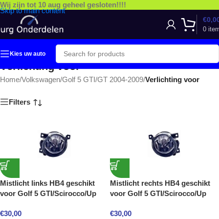
Wij zijn tot 10 aug geheel gesloten!!!!
Skip to main content
€
0,0
0
ite
Kies uw auto
Verlichting voor
Home
/
Volkswagen
/
Golf 5 GTI/GT 2004-2009
/
Verlichting voor
Filters
Mistlicht links HB4 geschikt
Mistlicht rechts HB4 geschikt
voor Golf 5 GTI/Scirocco/Up
voor Golf 5 GTI/Scirocco/Up
€
30,00
€
30,00