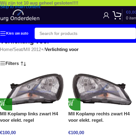
Wij zijn tot 10 aug geheel gesloten!!!!
Skip to main content
€
0,0
0
ite
Kies uw auto
Verlichting voor
Home
/
Seat
/
MII 2012+
/
Verlichting voor
Filters
MII Koplamp links zwart H4
MII Koplamp rechts zwart H4
voor elekt. regel
voor elekt. regel.
€
100,00
€
100,00