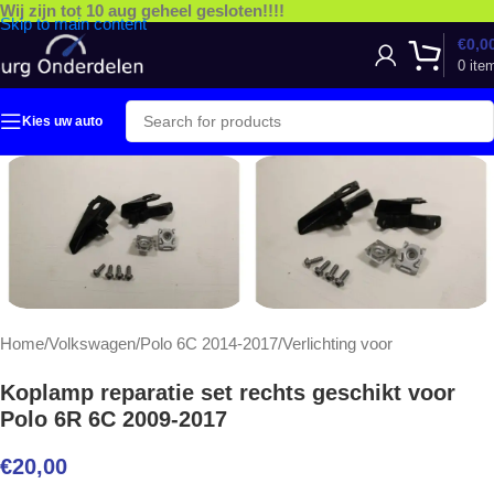
Wij zijn tot 10 aug geheel gesloten!!!!
Skip to main content
€
0,0
0
ite
Kies uw auto
Home
/
Volkswagen
/
Polo 6C 2014-2017
/
Verlichting voor
Koplamp reparatie set rechts geschikt voor
Polo 6R 6C 2009-2017
€
20,00