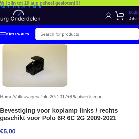
Wij zijn tot 10 aug geheel gesloten!!!!
Skip to main content
€
0,0
0
ite
Kies uw auto
Home
/
Volkswagen
/
Polo 2G 2017+
/
Plaatwerk voor
Bevestiging voor koplamp links / rechts
geschikt voor Polo 6R 6C 2G 2009-2021
€
5,00