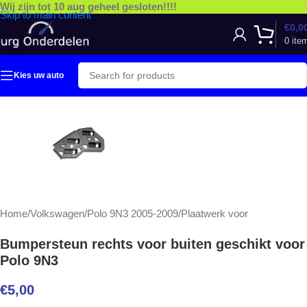
Wij zijn tot 10 aug geheel gesloten!!!!
Skip to main content
€
0,0
0
ite
Kies uw auto
Home
/
Volkswagen
/
Polo 9N3 2005-2009
/
Plaatwerk voor
Bumpersteun rechts voor buiten geschikt voor
Polo 9N3
€
5,00