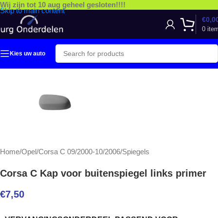
Wij zijn tot 10 aug geheel gesloten!!!!
Skip to main content
€
0,0
0
ite
Kies uw auto
Home
/
Opel
/
Corsa C 09/2000-10/2006
/
Spiegels
Corsa C Kap voor buitenspiegel links primer
€
7,50