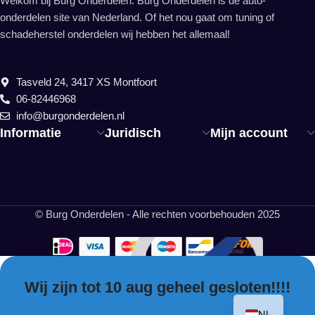
Welkom bij Burg Onderdelen. Burg Onderdelen is dé auto-
onderdelen site van Nederland. Of het nou gaat om tuning of
schadeherstel onderdelen wij hebben het allemaal!
Tasveld 24, 3417 XS Montfoort
06-82446968
info@burgonderdelen.nl
Informatie
Juridisch
Mijn account
© Burg Onderdelen - Alle rechten voorbehouden 2025
Wij zijn tot 10 aug geheel gesloten!!!!
EN
NL