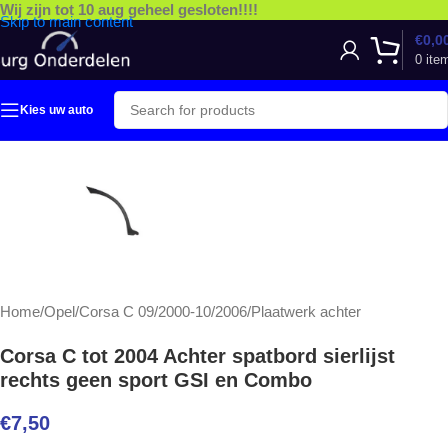
Wij zijn tot 10 aug geheel gesloten!!!!
Skip to main content
€
0,0
0
ite
Kies uw auto
Home
/
Opel
/
Corsa C 09/2000-10/2006
/
Plaatwerk achter
Corsa C tot 2004 Achter spatbord sierlijst
rechts geen sport GSI en Combo
€
7,50