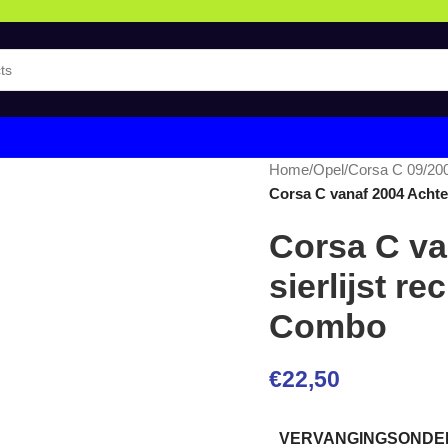
Home
/
Opel
/
Corsa C 09/20
Corsa C vanaf 2004 Achte
Corsa C va
sierlijst r
Combo
€
22,50
VERVANGINGSONDER