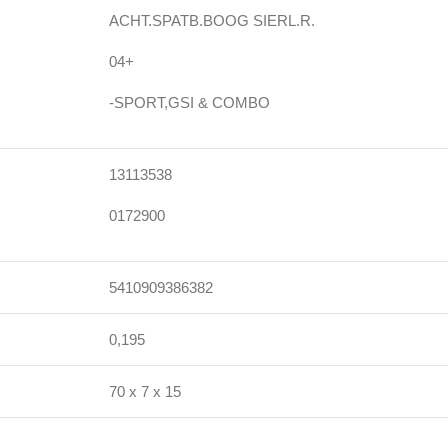
ACHT.SPATB.BOOG SIERL.R.
04+
-SPORT,GSI & COMBO
13113538
0172900
5410909386382
0,195
70 x 7 x 15