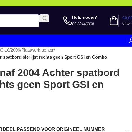
Hulp nodig?
€
0,0
0
ite
06-82446968
00-10/2006
/
Plaatwerk achter
/
r spatbord sierlijst rechts geen Sport GSI en Combo
naf 2004 Achter spatbord
echts geen Sport GSI en
DEEL PASSEND VOOR ORIGINEEL NUMMER
–