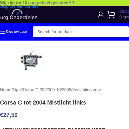
Wij zijn tot 10 aug geheel gesloten!!!!
Skip to main content
€
0,0
0
ite
Kies uw auto
Home
/
Opel
/
Corsa C 09/2000-10/2006
/
Verlichting voor
Corsa C tot 2004 Mistlicht links
€
27,50