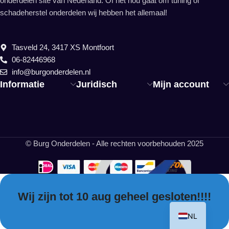
onderdelen site van Nederland. Of het nou gaat om tuning of
schadeherstel onderdelen wij hebben het allemaal!
Tasveld 24, 3417 XS Montfoort
06-82446968
info@burgonderdelen.nl
Informatie
Juridisch
Mijn account
© Burg Onderdelen - Alle rechten voorbehouden 2025
Wij zijn tot 10 aug geheel gesloten!!!!
EN
NL