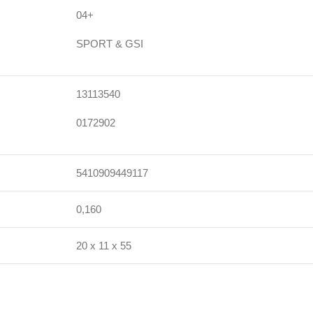
04+
SPORT & GSI
13113540
0172902
5410909449117
0,160
20 x 11 x 55