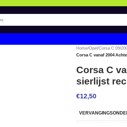
Home
/
Opel
/
Corsa C 09/20
Corsa C vanaf 2004 Achter
Corsa C va
sierlijst r
€
12,50
VERVANGINGSONDER