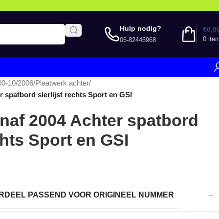
Hulp nodig?
€
0,0
0
ite
06-82446968
00-10/2006
/
Plaatwerk achter
/
 spatbord sierlijst rechts Sport en GSI
naf 2004 Achter spatbord
echts Sport en GSI
DEEL PASSEND VOOR ORIGINEEL NUMMER
–