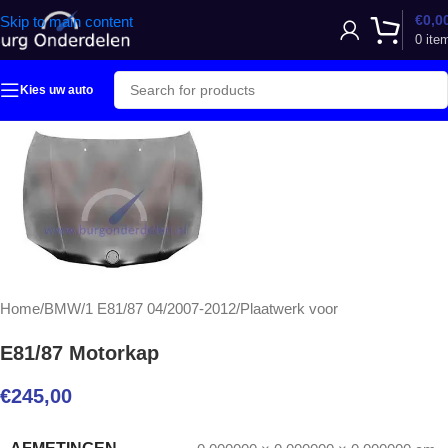
€
0,0
Skip to main content
0
ite
Kies uw auto
Home
/
BMW
/
1 E81/87 04/2007-2012
/
Plaatwerk voor
E81/87 Motorkap
€
245,00