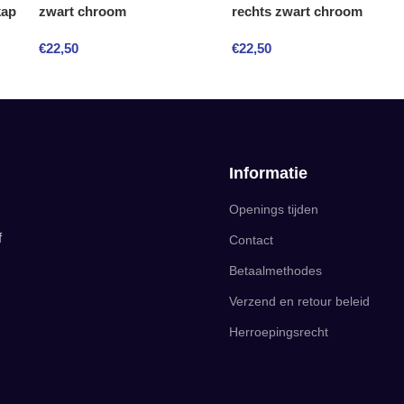
kap
zwart chroom
rechts zwart chroom
€
22,50
€
22,50
Informatie
Openings tijden
f
Contact
Betaalmethodes
Verzend en retour beleid
Herroepingsrecht