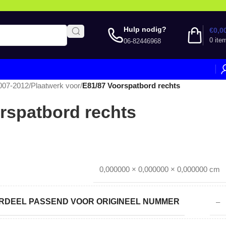
Hulp nodig?
€
0,0
0
ite
06-82446968
007-2012
/
Plaatwerk voor
/
E81/87 Voorspatbord rechts
rspatbord rechts
0,000000 × 0,000000 × 0,000000 cm
DEEL PASSEND VOOR ORIGINEEL NUMMER
–