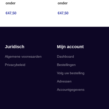
onder
onder
€
47,50
€
47,50
Juridisch
Mijn account
Algemene voorwaarden
Dashboard
Privacybeleid
Bestellingen
Volg uw bestelling
Adressen
Accountgegevens