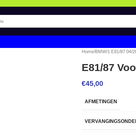
Home
/
BMW
/
1 E81/87 04/2
E81/87 Voo
€
45,00
AFMETINGEN
VERVANGINGSONDER