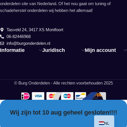
onderdelen site van Nederland. Of het nou gaat om tuning of
schadeherstel onderdelen wij hebben het allemaal!
Tasveld 24, 3417 XS Montfoort
06-82446968
info@burgonderdelen.nl
Informatie
Juridisch
Mijn account
© Burg Onderdelen - Alle rechten voorbehouden 2025
Wij zijn tot 10 aug geheel gesloten!!!!
EN
NL