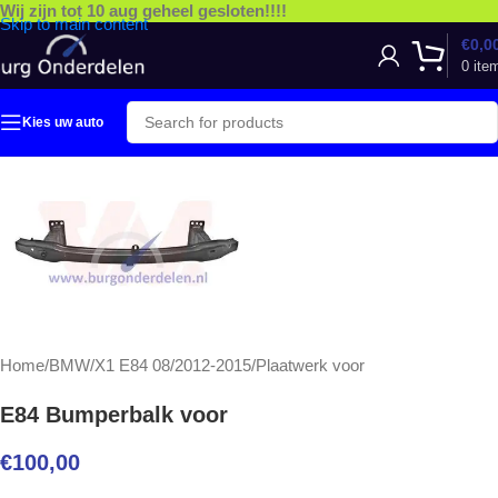
Wij zijn tot 10 aug geheel gesloten!!!!
Skip to main content
€
0,0
0
ite
Kies uw auto
Home
/
BMW
/
X1 E84 08/2012-2015
/
Plaatwerk voor
E84 Bumperbalk voor
€
100,00