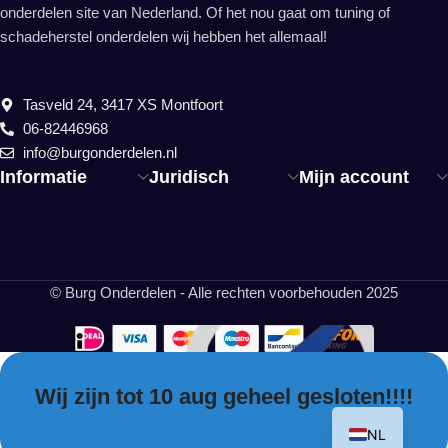
onderdelen site van Nederland. Of het nou gaat om tuning of
schadeherstel onderdelen wij hebben het allemaal!
Tasveld 24, 3417 XS Montfoort
06-82446968
info@burgonderdelen.nl
Informatie
Juridisch
Mijn account
© Burg Onderdelen - Alle rechten voorbehouden 2025
Wij zijn tot 10 aug geheel gesloten!!!!
EN
NL