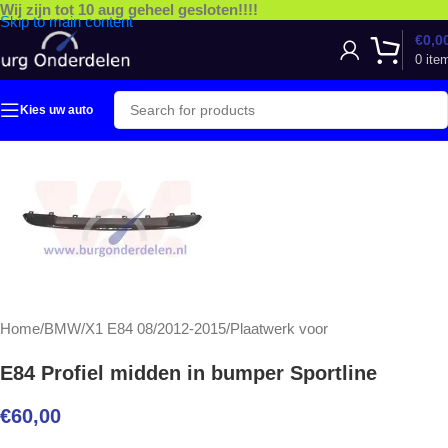
Wij zijn tot 10 aug geheel gesloten!!!!
Skip to main content
€
0,0
0
ite
Kies uw auto
Home
/
BMW
/
X1 E84 08/2012-2015
/
Plaatwerk voor
E84 Profiel midden in bumper Sportline
€
60,00