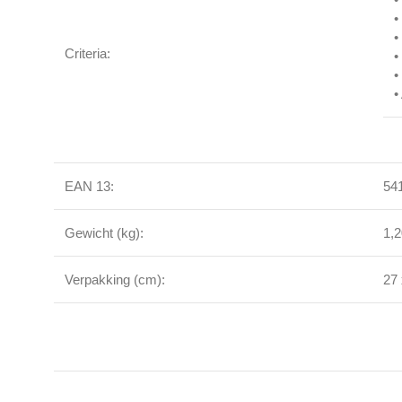
•
•
Criteria:
•
•
•
EAN 13:
54
Gewicht (kg):
1,
Verpakking (cm):
27 