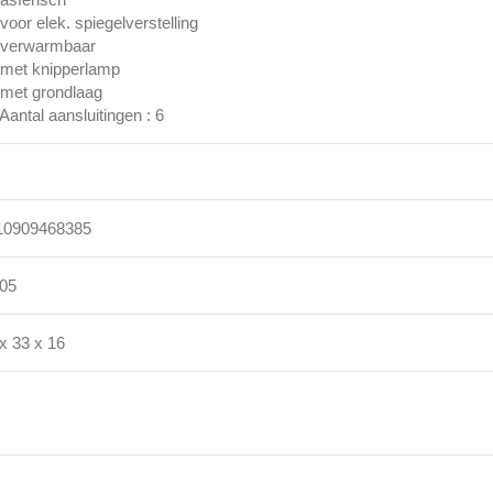
 voor elek. spiegelverstelling
 verwarmbaar
 met knipperlamp
 met grondlaag
 Aantal aansluitingen : 6
10909468385
205
x 33 x 16