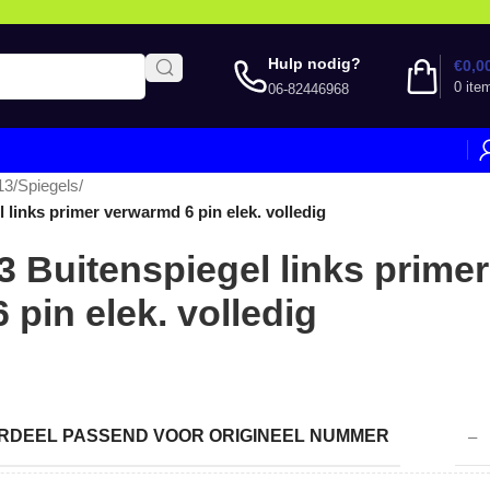
Hulp nodig?
€
0,0
0
ite
06-82446968
13
/
Spiegels
/
l links primer verwarmd 6 pin elek. volledig
3 Buitenspiegel links primer
pin elek. volledig
DEEL PASSEND VOOR ORIGINEEL NUMMER
–