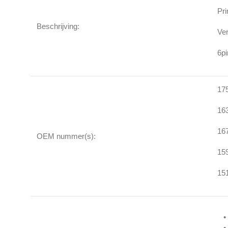
Pr
Beschrijving:
V
6pi
17
16
16
OEM nummer(s):
15
15
•
•