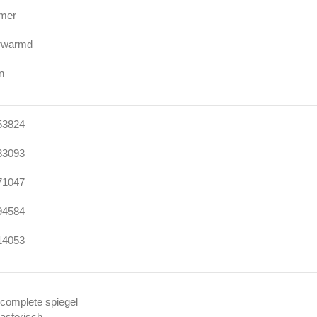
imer
erwarmd
n
53824
33093
71047
94584
14053
 complete spiegel
 asferisch