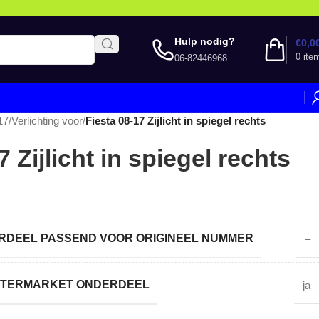
Hulp nodig?
€
0,0
0
ite
06-82446968
17
/
Verlichting voor
/
Fiesta 08-17 Zijlicht in spiegel rechts
7 Zijlicht in spiegel rechts
DEEL PASSEND VOOR ORIGINEEL NUMMER
–
AFTERMARKET ONDERDEEL
ja