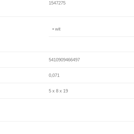
1547275
• wit
5410909466497
0,071
5 x 8 x 19