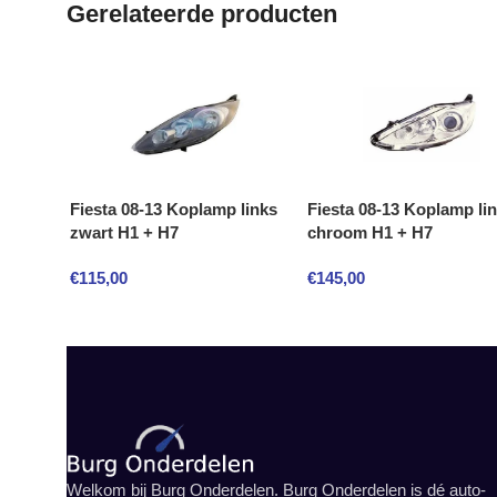
Gerelateerde producten
Fiesta 08-13 Koplamp links
Fiesta 08-13 Koplamp li
zwart H1 + H7
chroom H1 + H7
€
115,00
€
145,00
Welkom bij Burg Onderdelen. Burg Onderdelen is dé auto-