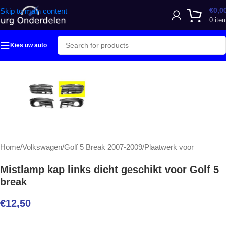
€
0,0
Skip to main content
0
ite
Kies uw auto
Home
/
Volkswagen
/
Golf 5 Break 2007-2009
/
Plaatwerk voor
Mistlamp kap links dicht geschikt voor Golf 5
break
€
12,50