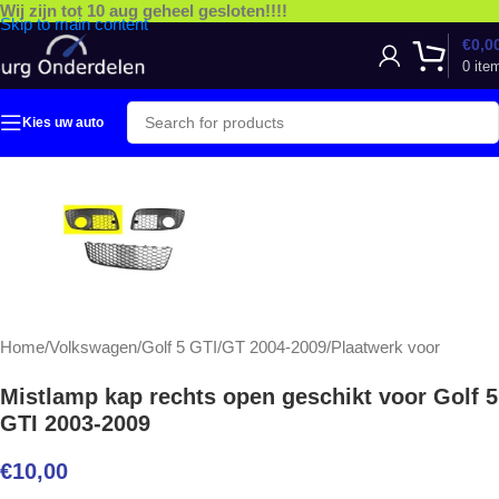
Wij zijn tot 10 aug geheel gesloten!!!!
Skip to main content
€
0,0
0
ite
Kies uw auto
Home
/
Volkswagen
/
Golf 5 GTI/GT 2004-2009
/
Plaatwerk voor
Mistlamp kap rechts open geschikt voor Golf 5
GTI 2003-2009
€
10,00