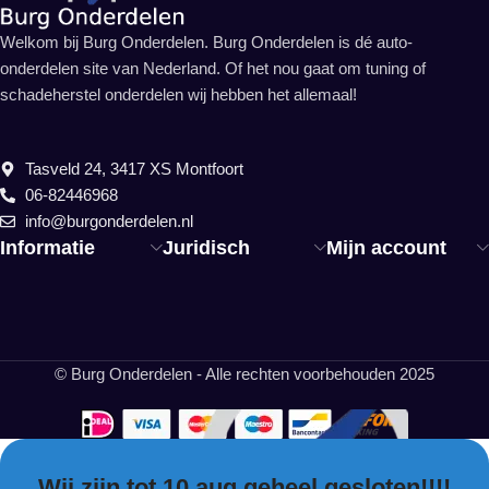
Welkom bij Burg Onderdelen. Burg Onderdelen is dé auto-
onderdelen site van Nederland. Of het nou gaat om tuning of
schadeherstel onderdelen wij hebben het allemaal!
Tasveld 24, 3417 XS Montfoort
06-82446968
info@burgonderdelen.nl
Informatie
Juridisch
Mijn account
© Burg Onderdelen - Alle rechten voorbehouden 2025
Wij zijn tot 10 aug geheel gesloten!!!!