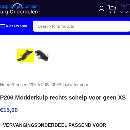
€
0,0
Skip to main content
0
ite
Kies uw auto
Home
/
Peugeot
/
206 tot 02/2009
/
Plaatwerk voor
P206 Modderkuip rechts schelp voor geen XS
€
15,00
VERVANGINGSONDERDEEL PASSEND VOOR
–