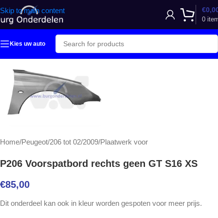
€
0,0
Skip to main content
0
ite
Kies uw auto
Home
/
Peugeot
/
206 tot 02/2009
/
Plaatwerk voor
P206 Voorspatbord rechts geen GT S16 XS
€
85,00
Dit onderdeel kan ook in kleur worden gespoten voor meer prijs.