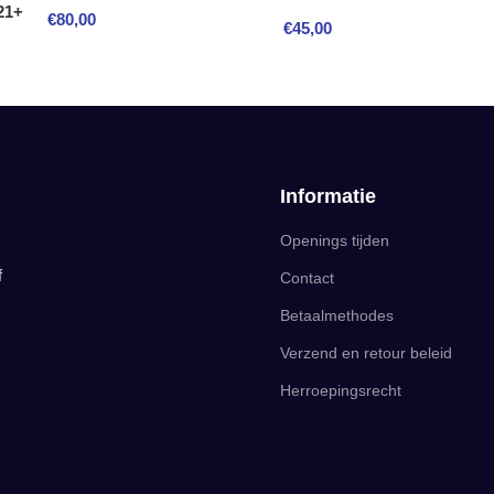
21+
€
80,00
€
45,00
Informatie
Openings tijden
f
Contact
Betaalmethodes
Verzend en retour beleid
Herroepingsrecht