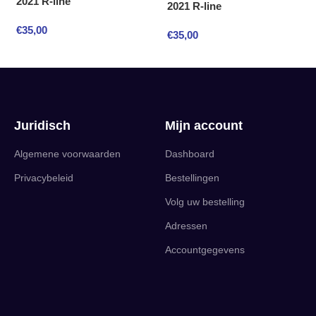
2021 R-line
2021 R-line
€
35,00
€
35,00
Juridisch
Mijn account
Algemene voorwaarden
Dashboard
Privacybeleid
Bestellingen
Volg uw bestelling
Adressen
Accountgegevens