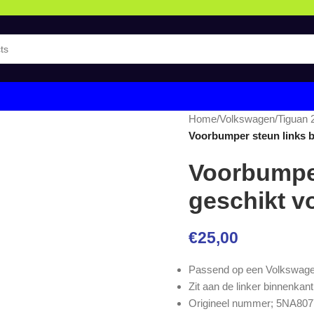
Home
/
Volkswagen
/
Tiguan 
Voorbumper steun links b
Voorbumper
geschikt v
€
25,00
Passend op een Volkswagen
Zit aan de linker binnenka
Origineel nummer;
5NA807