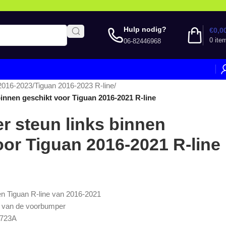
Hulp nodig?
€
0,0
0
ite
06-82446968
2016-2023
/
Tiguan 2016-2023 R-line
/
innen geschikt voor Tiguan 2016-2021 R-line
 steun links binnen
oor Tiguan 2016-2021 R-line
 Tiguan R-line van 2016-2021
nt van de voorbumper
723A