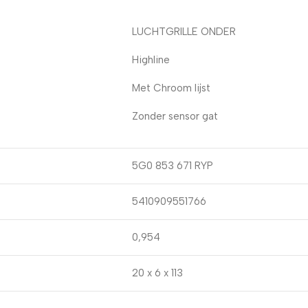
LUCHTGRILLE ONDER
Highline
Met Chroom lijst
Zonder sensor gat
5G0 853 671 RYP
5410909551766
0,954
20 x 6 x 113