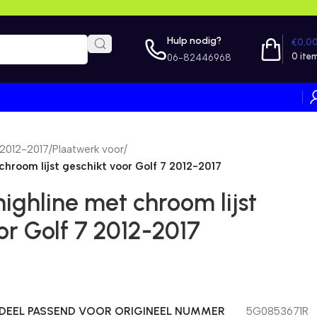
Hulp nodig?
€
0,0
0
ite
06-82446968
 2012-2017
/
Plaatwerk voor
/
 chroom lijst geschikt voor Golf 7 2012-2017
highline met chroom lijst
or Golf 7 2012-2017
EEL PASSEND VOOR ORIGINEEL NUMMER
5G0853671R