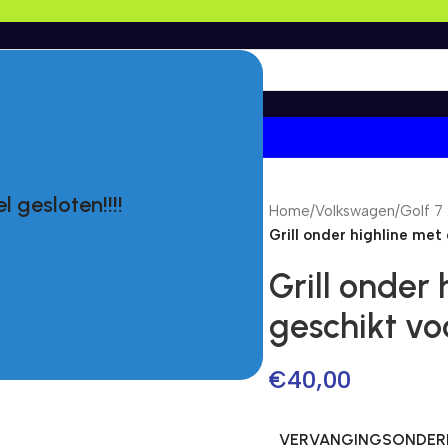
l gesloten!!!!
Home
/
Volkswagen
/
Golf 7
Grill onder highline met
Grill onder 
geschikt vo
€
40,00
VERVANGINGSONDERD