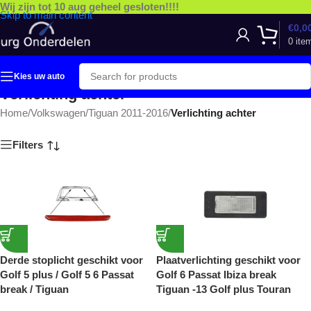
Wij zijn tot 10 aug geheel gesloten!!!!
Skip to main content
€
0,0
0
ite
Kies uw auto
Verlichting achter
Home
/
Volkswagen
/
Tiguan 2011-2016
/
Verlichting achter
Filters
Derde stoplicht geschikt voor
Plaatverlichting geschikt voor
Golf 5 plus / Golf 5 6 Passat
Golf 6 Passat Ibiza break
break / Tiguan
Tiguan -13 Golf plus Touran