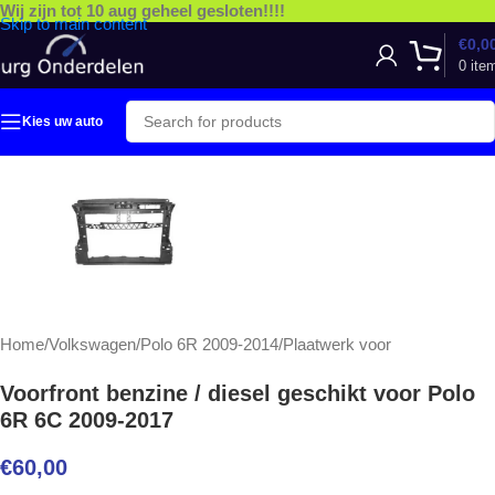
Wij zijn tot 10 aug geheel gesloten!!!!
Skip to main content
€
0,0
0
ite
Kies uw auto
Home
/
Volkswagen
/
Polo 6R 2009-2014
/
Plaatwerk voor
Voorfront benzine / diesel geschikt voor Polo
6R 6C 2009-2017
€
60,00