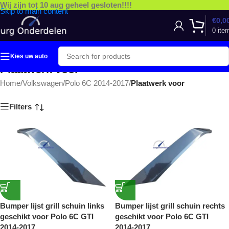
Wij zijn tot 10 aug geheel gesloten!!!!
Skip to main content
€
0,0
0
ite
Kies uw auto
Plaatwerk voor
Home
/
Volkswagen
/
Polo 6C 2014-2017
/
Plaatwerk voor
Filters
Bumper lijst grill schuin links
Bumper lijst grill schuin rechts
geschikt voor Polo 6C GTI
geschikt voor Polo 6C GTI
2014-2017
2014-2017