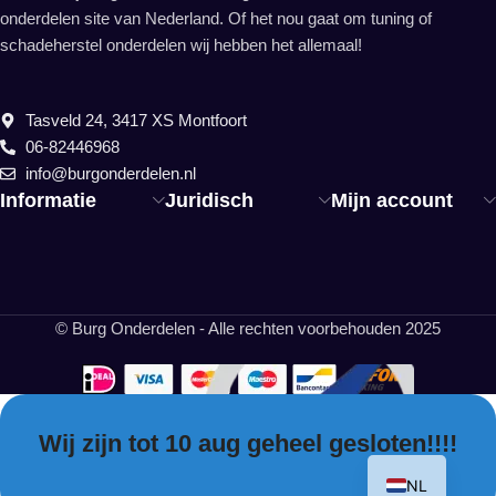
onderdelen site van Nederland. Of het nou gaat om tuning of
schadeherstel onderdelen wij hebben het allemaal!
Tasveld 24, 3417 XS Montfoort
06-82446968
info@burgonderdelen.nl
Informatie
Juridisch
Mijn account
© Burg Onderdelen - Alle rechten voorbehouden 2025
Wij zijn tot 10 aug geheel gesloten!!!!
EN
NL