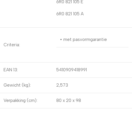
6R0 821 105 E
6R0 821 105 A
• met pasvormgarantie
Criteria:
EAN 13:
5410909418991
Gewicht (kg):
2,573
Verpakking (cm):
80 x 20 x 98