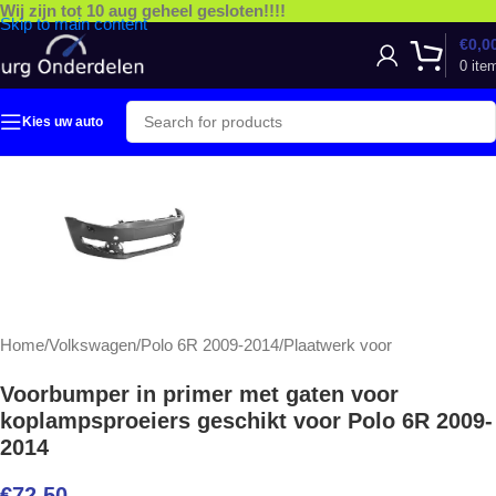
Wij zijn tot 10 aug geheel gesloten!!!!
Skip to main content
€
0,0
0
ite
Kies uw auto
Home
/
Volkswagen
/
Polo 6R 2009-2014
/
Plaatwerk voor
Voorbumper in primer met gaten voor
koplampsproeiers geschikt voor Polo 6R 2009-
2014
€
72,50