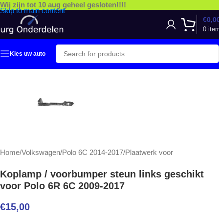
Wij zijn tot 10 aug geheel gesloten!!!!
Skip to main content
€
0,0
0
ite
Kies uw auto
Home
/
Volkswagen
/
Polo 6C 2014-2017
/
Plaatwerk voor
Koplamp / voorbumper steun links geschikt
voor Polo 6R 6C 2009-2017
€
15,00